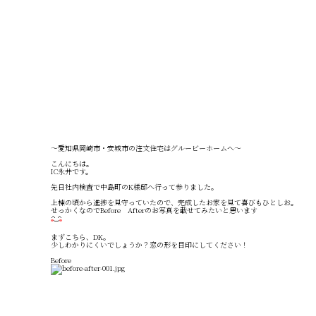
～愛知県岡崎市・安城市の注文住宅はグルービーホームへ～
こんにちは。
IC永井です。
先日社内検査で中島町のK様邸へ行って参りました。
上棟の頃から進捗を見守っていたので、完成したお家を見て喜びもひとしお。
せっかくなのでBefore Afterのお写真を載せてみたいと思います
まずこちら、DK。
少しわかりにくいでしょうか？窓の形を目印にしてください！
Before