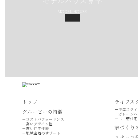
モデルハウス見学
MODEL HOUSE
トップ
ライフス
－平屋スタイ
グルービーの特徴
－ガレージハ
－二世帯住宅
－コストパフォーマンス
－高いデザイン性
家づくり
－高い住宅性能
－地域密着のサポート
スタッフ