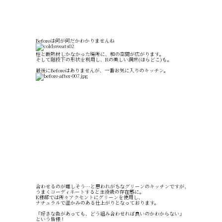
Beforeは何が何だかわかりませんね
柱と断熱材しかなかった場所に、和の空間が広がります。
そして階段下の形状を利用し、Rの美しい洞床(ほらどこ)も。
最後にBeforeはありませんが、一番お気に入りのキッチン。
合わせるのが難しそう…と思われがちなグリーンのキッチンですが、
うまくコーディネートすると主役級の存在感に。
K様邸では所々アクセントにグリーンを使用し、
ナチュラルで温かみのある仕上がりとなっております。
「好きな色があっても、どう組み合わせれば良いのかわからない」
という皆様！