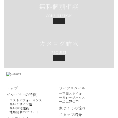
無料個別相談
CONSULTATION
カタログ請求
REQUEST
トップ
ライフスタイル
－平屋スタイル
グルービーの特徴
－ガレージハウス
－コストパフォーマンス
－二世帯住宅
－高いデザイン性
家づくりの流れ
－高い住宅性能
－地域密着のサポート
スタッフ紹介