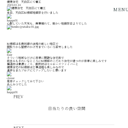
健康住宅 天白区にて着工
2015.03.14
MEN
本日、天白区M様邸地鎮祭を行いました
心配していた天気も、無事晴れて、暖かい地鎮祭日よりでした
M様邸は北側斜線の法規の厳しい地区で
間取りから屋根のかけ方までいろいろ苦労しました
そういう地域なだけに非常に閑静な住宅街で
街並みもきれいなところにM様邸のこだわり住宅が建つのが非常に楽しみです
構造材は東濃ヒノキ、断熱材はセルローズファイバーと
健康住宅のM様邸は工事過程も楽しみなので
進捗をまたブログにてアップしたいと思います
是非チェックしてみて下さい
あんみつでした
PREV
日当たりの良い空間