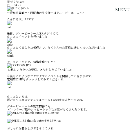
家づくりCafe
2015.04.27
MEN
～愛知県岡崎市・西尾市の注文住宅はグルービーホームへ～
こんにちは。A2です
先日、グルービーホームGスタジオにて、
カフェのイベントを行いました
カフェにくるような気軽さで、たくさんのお客様に楽しんでいただけました
ケーキとドリンク。結構豪華でした！
お越しいただいた皆様、ありがとうございました！！
今後もこのようなワクワクするイベントを開催していきますので、
定期的にHPもチェックしてみてくださいね
カフェといえば、
最近カフェ風のナチュラルテイストなお家が人気ですよね。
グルービーホームの施工物件でも、
ヴィンテージ風やシャビーシックなお家がたくさんあります。
おしゃれな暮らしができそうですね