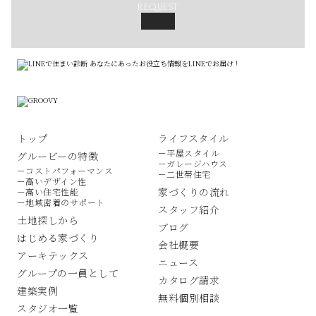
REQUEST
トップ
ライフスタイル
－平屋スタイル
グルービーの特徴
－ガレージハウス
－コストパフォーマンス
－二世帯住宅
－高いデザイン性
家づくりの流れ
－高い住宅性能
－地域密着のサポート
スタッフ紹介
土地探しから
ブログ
はじめる家づくり
会社概要
アーキテックス
ニュース
グループの一員として
カタログ請求
建築実例
無料個別相談
スタジオ一覧