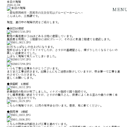
本日の現場
2016.11.04
MEN
～愛知県岡崎市・西尾市の注文住宅はグルービーホームへ～
こんばんわ、工務課です。
現在、進行中の現場状況をご紹介します。
◆緑区M様邸
敷地の高低差が３ｍほどある土地に建築しています。
高低差を利用し、１階部分にはRCガレージ、その上に木造２階建てを建設します。
RC打ちっぱなしの仕上げになります。
型枠をばらすまでドキドキでしたが、さすがの基礎屋さん、頬ずりしたくなるぐらいの
美しい出来栄えでした。
しばらく現場で見入ってしまいました。
いつも丁寧な仕事ありがとうございます。
まだまだ工事は続きます。近隣さんにもご迷惑お掛けしていますが、安全第一で工事を進
めさせていただきます。
宜しくお願いします。
◆幸田町 K様邸
鉄骨階段の取付が完了しました。イナズマ階段で回り階段です。
少し難易度高い納まりですが、さすがの職人さん、鉄骨によくある歪みや曲りが無く本
当にいい仕上がりです。
こちらの現場ですが、12月の見学会を行います。是非、見に来てください。
◆西尾市 I様邸
こちらの物件は内部仕上げ工事を進めています。
LDKが勾配の吹き抜けになっておりレッドシダーの羽目板を貼っています。とても素敵で