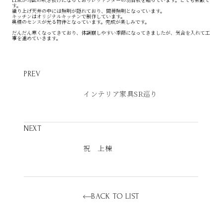
す。
織り上げ天井の中には照明が隠れており、間接照明となっています。
キッチンはオリジナルキッチンで制作しています。
奥様のセンスが光る物件となっています。完成が楽しみです。
だんだん寒くなってきており、体調崩しやすい季節になってきましたが、気合を入れて工
事を進めていきます。
PREV
インテリア家具SR巡り
NEXT
祝 上棟
BACK TO LIST