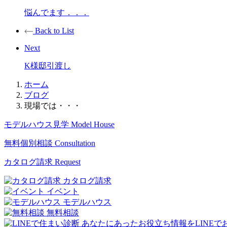
悩んでます．．．
Back to List
Next
K様邸引渡し
ホーム
ブログ
現場では・・・
モデルハウス見学
Model House
無料個別相談
Consultation
カタログ請求
Request
カタログ請求
イベント
モデルハウス
無料相談