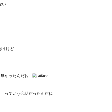
ない
思うけど
は無かったんだね
』 っていう会話だったんだね