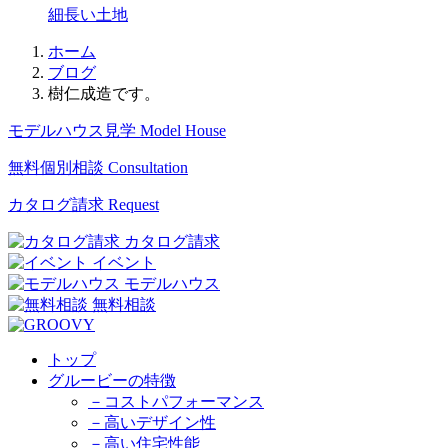
細長い土地
ホーム
ブログ
樹仁成造です。
モデルハウス見学
Model House
無料個別相談
Consultation
カタログ請求
Request
カタログ請求
イベント
モデルハウス
無料相談
トップ
グルービーの特徴
－コストパフォーマンス
－高いデザイン性
－高い住宅性能