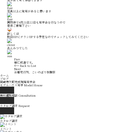
写真以上に発見があると思います
同物件で4月21日22日も見学会を行なうので
是非ご来場下さい
詳しくは
明日HPにチラシUPする予定なのでチェックしてみてください
あんみつでした
Prev
樹仁成造です。
Back to List
Next
お稚児行列、こいのぼり祈願祭
ホーム
ブログ
岡崎市欠町完成現場見学会
モデルハウス見学
Model House
無料個別相談
Consultation
カタログ請求
Request
カタログ請求
イベント