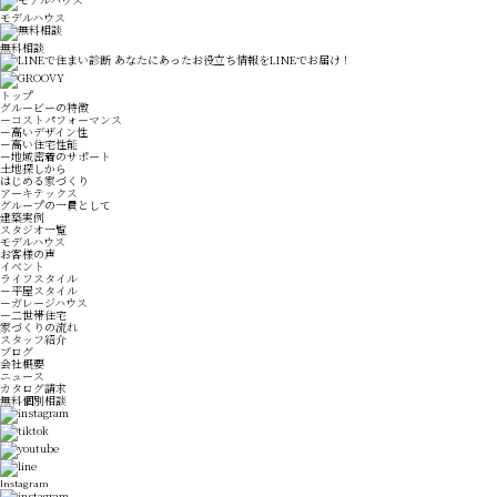
モデルハウス
無料相談
トップ
グルービーの特徴
－コストパフォーマンス
－高いデザイン性
－高い住宅性能
－地域密着のサポート
土地探しから
はじめる家づくり
アーキテックス
グループの一員として
建築実例
スタジオ一覧
モデルハウス
お客様の声
イベント
ライフスタイル
－平屋スタイル
－ガレージハウス
－二世帯住宅
家づくりの流れ
スタッフ紹介
ブログ
会社概要
ニュース
カタログ請求
無料個別相談
Instagram