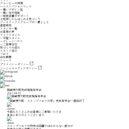
グルービーの特徴
－コストパフォーマンス
－高いデザイン性
－高い住宅性能
－地域密着のサポート
土地探しからはじめる家づくり
アーキテックスグループの一員として
建築実例
スタジオ一覧
お客様の声
ライフスタイル
－平屋スタイル
－ガレージハウス
－二世帯住宅
家づくりの流れ
スタッフ紹介
ブログ
会社概要
ニュース
プライバシーポリシー
ソーシャルメディアポリシー
岡崎市欠町完成現場見学会
2012.04.15
「岡崎市欠町：スキップフロアの家」完成見学会一週目終了
今回もたくさんのお客様にご来場いただき
本当にありがとうございます
スキップフロアの物件は図面ではわからない部分が
見学会で見て体感できます