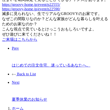
https://groovy-home.jp/event/
p22555/
https://groovy-home.jp/event/
p22590/
滅多に見られない、生でリアルなGROOVYのお家です。
なぜこの間取りなのか？
どんな家族がどんな暮らしを叶える
ためのお家なのか？
こんな視点で見ているとけっこうおもしろいですよ。
ぜひ遊びに来てくださいね！！
ご来場はこちらから
Prev
はじめての注文住宅、迷っているあなたへ。
Back to List
Next
夏季休業のお知らせ
ホーム