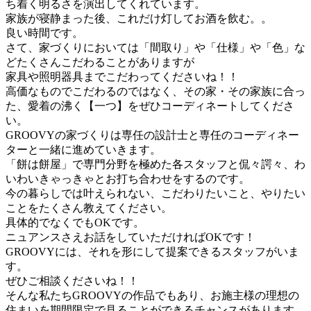
ち着く明るさを演出してくれています。
家族が寝静まった後、これだけ灯してお酒を飲む。。
良い時間です。
さて、家づくりにおいては「間取り」や「仕様」や「色」
な
どたくさんこだわることがありますが
家具や照明器具までこだわってくださいね！！
高価なものでこだわるのではなく、その家・その家族に合っ
た、
愛着の沸く【一つ】をぜひコーディネートしてくださ
い。
GROOVYの家づくりは専任の設計士と専任のコーディネー
ター
と一緒に進めていきます。
「餅は餅屋」で専門分野を極めた各スタッフと侃々諤々、
わ
いわいきゃっきゃとお打ち合わせをするのです。
今の暮らしでは叶えられない、こだわりたいこと、
やりたい
ことをたくさん教えてください。
具体的でなくでもOKです。
ニュアンスさえお話をしていただければOKです！
GROOVYには、それを形にして提案できるスタッフがいま
す。
ぜひご相談くださいね！！
そんな私たちGROOVYの作品でもあり、
お施主様の理想の
住まいを期間限定で見ることができるチャンスが
あります。