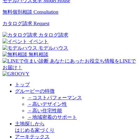
モデルハウス見学
Model House
無料個別相談
Consultation
カタログ請求
Request
カタログ請求
イベント
モデルハウス
無料相談
トップ
グルービーの特徴
－コストパフォーマンス
－高いデザイン性
－高い住宅性能
－地域密着のサポート
土地探しから
はじめる家づくり
アーキテックス