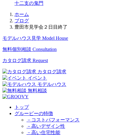
十二支の鬼門
ホーム
ブログ
豊田市見学会２日目終了
モデルハウス見学
Model House
無料個別相談
Consultation
カタログ請求
Request
カタログ請求
イベント
モデルハウス
無料相談
トップ
グルービーの特徴
－コストパフォーマンス
－高いデザイン性
－高い住宅性能