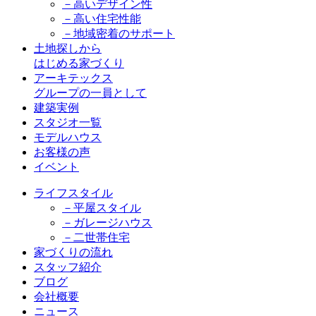
－高いデザイン性
－高い住宅性能
－地域密着のサポート
土地探しから
はじめる家づくり
アーキテックス
グループの一員として
建築実例
スタジオ一覧
モデルハウス
お客様の声
イベント
ライフスタイル
－平屋スタイル
－ガレージハウス
－二世帯住宅
家づくりの流れ
スタッフ紹介
ブログ
会社概要
ニュース