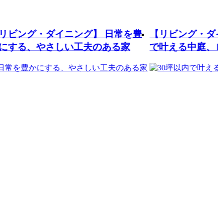
ダイニング】
日常を豊
【リビング・ダイニング】
3
さしい工夫のある家
で叶える中庭、ロフトのある