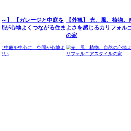
レージと中庭を
【外観】
光、風、植物。自然の心地
くつながる住ま
よさを感じるカリフォルニアスタイル
の家