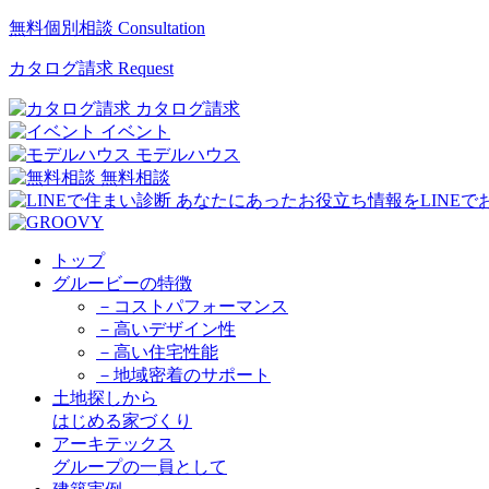
無料個別相談
Consultation
カタログ請求
Request
カタログ請求
イベント
モデルハウス
無料相談
トップ
グルービーの特徴
－コストパフォーマンス
－高いデザイン性
－高い住宅性能
－地域密着のサポート
土地探しから
はじめる家づくり
アーキテックス
グループの一員として