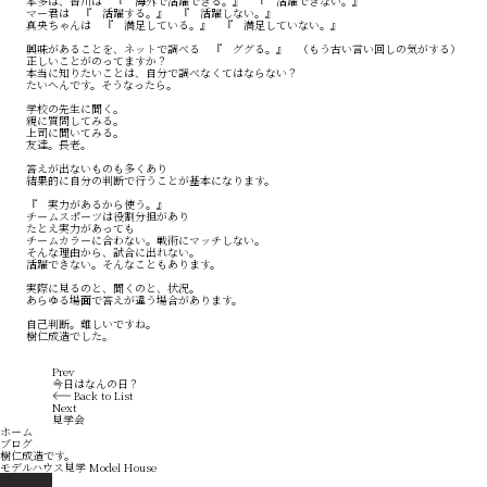
本多は、香川は 『 海外で活躍できる。』 『 活躍できない。』
マー君は 『 活躍する。』 『 活躍しない。』
真央ちゃんは 『 満足している。』 『 満足していない。』
興味があることを、ネットで調べる 『 ググる。』 （もう古い言い回しの気がする）
正しいことがのってますか？
本当に知りたいことは、自分で調べなくてはならない？
たいへんです。そうなったら。
学校の先生に聞く。
親に質問してみる。
上司に聞いてみる。
友達。長老。
答えが出ないものも多くあり
結果的に自分の判断で行うことが基本になります。
『 実力があるから使う。』
チームスポーツは役割分担があり
たとえ実力があっても
チームカラーに合わない。戦術にマッチしない。
そんな理由から、試合に出れない。
活躍できない。そんなこともあります。
実際に見るのと、聞くのと、状況。
あらゆる場面で答えが違う場合があります。
自己判断。難しいですね。
樹仁成造でした。
Prev
今日はなんの日？
Back to List
Next
見学会
ホーム
ブログ
樹仁成造です。
モデルハウス見学
Model House