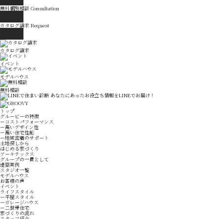
無料個別相談
Consultation
カタログ請求
Request
カタログ請求
イベント
モデルハウス
無料相談
トップ
グルービーの特徴
－コストパフォーマンス
－高いデザイン性
－高い住宅性能
－地域密着のサポート
土地探しから
はじめる家づくり
アーキテックス
グループの一員として
建築実例
スタジオ一覧
モデルハウス
お客様の声
イベント
ライフスタイル
－平屋スタイル
－ガレージハウス
－二世帯住宅
家づくりの流れ
スタッフ紹介