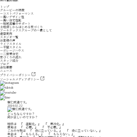
トップ
グルービーの特徴
－コストパフォーマンス
－高いデザイン性
－高い住宅性能
－地域密着のサポート
土地探しからはじめる家づくり
アーキテックスグループの一員として
建築実例
スタジオ一覧
お客様の声
ライフスタイル
－平屋スタイル
－ガレージハウス
－二世帯住宅
家づくりの流れ
スタッフ紹介
ブログ
会社概要
ニュース
プライバシーポリシー
ソーシャルメディアポリシー
樹仁成造です。
2014.02.22
どっちなんですか？
何が正しいのですか？
地球は 『 温暖化。』 『 寒冷化。』
原発は 『 必要。』 『 不必要。』
ごみの分別は 『 役に立っている。』 『 役に立っていない。』
年金は 『 もらえる。』 『 もらえない。』