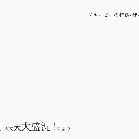
グルービーの特徴
建
大
盛況‼
大
、
大
により
大