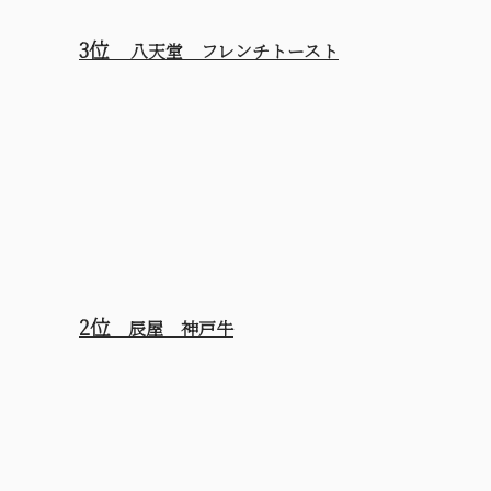
3位
八天堂 フレンチトースト
2位
辰屋 神戸牛