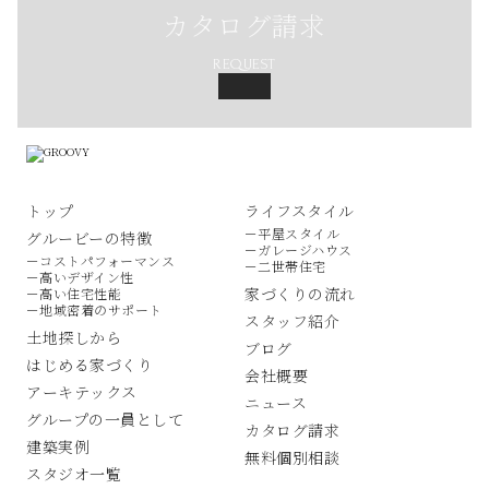
カタログ請求
REQUEST
トップ
ライフスタイル
－平屋スタイル
グルービーの特徴
－ガレージハウス
－コストパフォーマンス
－二世帯住宅
－高いデザイン性
家づくりの流れ
－高い住宅性能
－地域密着のサポート
スタッフ紹介
土地探しから
ブログ
はじめる家づくり
会社概要
アーキテックス
ニュース
グループの一員として
カタログ請求
建築実例
無料個別相談
スタジオ一覧