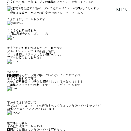
注文住宅を建てた後は、プロの建築カメラマンに撮影してもらおう！
2016.11.20
MEN
～愛知県岡崎市・西尾市の注文住宅はグルービーホームへ～
こんにちは、えいたろうです
もうすぐ11月も終わり、
12月は忘年会のシーズンですね
個人的にお引渡しが続きました11月ですが、
グルービーホームではお引渡し後に、
プロの建築カメラマンによる撮影をして、
写真をお渡ししております
ちなみに、
田岡信樹
さんという方に取っていただいているのですが、
日本でも指折りの方で、
あの、
伊勢神宮内の建物
も撮影されている方なんです！！
（建築カメラマンで検索しますと、トップに出てきます
）
昔からのお付き合いで、
今ではグルービーホームの建物すべてを取っていただいているのですが、
OB様方も喜んでいただいております
施工事例写真や、
その他に載せているものは、
田岡さんに撮っていただいている写真なので