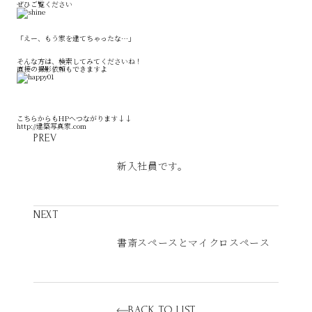
ぜひご覧ください
「えー、もう家を建てちゃったな…」
そんな方は、検索してみてくださいね！
直接の撮影依頼もできますよ
こちらからもHPへつながります↓↓
http://建築写真家.com
PREV
新入社員です。
NEXT
書斎スペースとマイクロスペース
BACK TO LIST