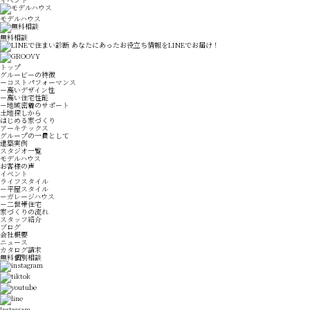
モデルハウス
無料相談
トップ
グルービーの特徴
－コストパフォーマンス
－高いデザイン性
－高い住宅性能
－地域密着のサポート
土地探しから
はじめる家づくり
アーキテックス
グループの一員として
建築実例
スタジオ一覧
モデルハウス
お客様の声
イベント
ライフスタイル
－平屋スタイル
－ガレージハウス
－二世帯住宅
家づくりの流れ
スタッフ紹介
ブログ
会社概要
ニュース
カタログ請求
無料個別相談
Instagram