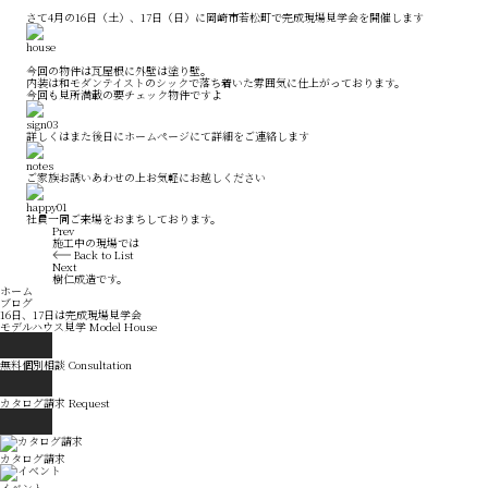
さて4月の16日（土）、17日（日）に岡崎市若松町で完成現場見学会を開催します
今回の物件は瓦屋根に外壁は塗り壁。
内装は和モダンテイストのシックで落ち着いた雰囲気に仕上がっております。
今回も見所満載の要チェック物件ですよ
詳しくはまた後日にホームページにて詳細をご連絡します
ご家族お誘いあわせの上お気軽にお越しください
社員一同ご来場をおまちしております。
Prev
施工中の現場では
Back to List
Next
樹仁成造です。
ホーム
ブログ
16日、17日は完成現場見学会
モデルハウス見学
Model House
無料個別相談
Consultation
カタログ請求
Request
カタログ請求
イベント