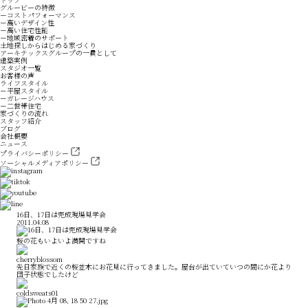
グルービーの特徴
－コストパフォーマンス
－高いデザイン性
－高い住宅性能
－地域密着のサポート
土地探しからはじめる家づくり
アーキテックスグループの一員として
建築実例
スタジオ一覧
お客様の声
ライフスタイル
－平屋スタイル
－ガレージハウス
－二世帯住宅
家づくりの流れ
スタッフ紹介
ブログ
会社概要
ニュース
プライバシーポリシー
ソーシャルメディアポリシー
16日、17日は完成現場見学会
2011.04.08
桜の花もいよいよ満開ですね
先日家族で近くの桜並木にお花見に行ってきました。屋台が出ていていつの間にか花より
団子状態でしたけど