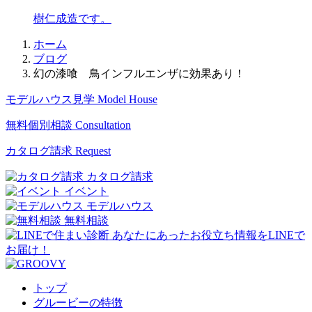
樹仁成造です。
ホーム
ブログ
幻の漆喰 鳥インフルエンザに効果あり！
モデルハウス見学
Model House
無料個別相談
Consultation
カタログ請求
Request
カタログ請求
イベント
モデルハウス
無料相談
トップ
グルービーの特徴