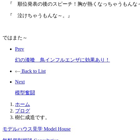
『 順位発表の後のスピーチ！胸が熱くなっちゃうもんな
『 泣けちゃうもんな～。』
ではまた～
Prev
幻の漆喰 鳥インフルエンザに効果あり！
Back to List
Next
模型奮闘
ホーム
ブログ
樹仁成造です。
モデルハウス見学
Model House