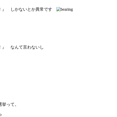
Ｂ！』 しかないとか異常です
！』 なんて言わないし
選挙って。
ら