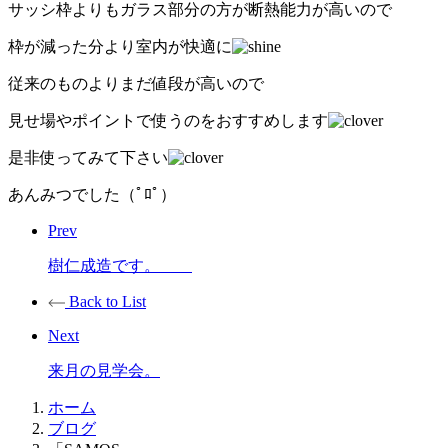
サッシ枠よりもガラス部分の方が断熱能力が高いので
枠が減った分より室内が快適に
従来のものよりまだ値段が高いので
見せ場やポイントで使うのをおすすめします
是非使ってみて下さい
あんみつでした（ﾟﾛﾟ）
Prev
樹仁成造です。
Back to List
Next
来月の見学会。
ホーム
ブログ