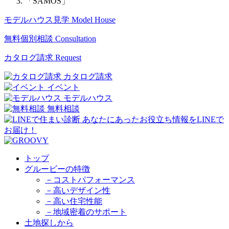
「SAMOS」
モデルハウス見学
Model House
無料個別相談
Consultation
カタログ請求
Request
カタログ請求
イベント
モデルハウス
無料相談
トップ
グルービーの特徴
－コストパフォーマンス
－高いデザイン性
－高い住宅性能
－地域密着のサポート
土地探しから