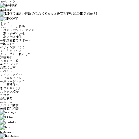
モデルハウス
無料相談
トップ
グルービーの特徴
－コストパフォーマンス
－高いデザイン性
－高い住宅性能
－地域密着のサポート
土地探しから
はじめる家づくり
アーキテックス
グループの一員として
建築実例
スタジオ一覧
モデルハウス
お客様の声
イベント
ライフスタイル
－平屋スタイル
－ガレージハウス
－二世帯住宅
家づくりの流れ
スタッフ紹介
ブログ
会社概要
ニュース
カタログ請求
無料個別相談
Instagram