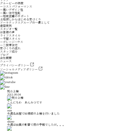
グルービーの特徴
－コストパフォーマンス
－高いデザイン性
－高い住宅性能
－地域密着のサポート
土地探しからはじめる家づくり
アーキテックスグループの一員として
建築実例
スタジオ一覧
お客様の声
ライフスタイル
－平屋スタイル
－ガレージハウス
－二世帯住宅
家づくりの流れ
スタッフ紹介
ブログ
会社概要
ニュース
プライバシーポリシー
ソーシャルメディアポリシー
祝☆上棟
2011.09.04
こんにちわ あんみつです
今週名古屋でM様邸の上棟を行いました
今週は台風の影響で雨の予報でしたが。。。