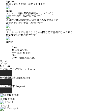
無事天気ももち棟上が完了しました
ギリギリで晴れ男記録継続中ですヽ(ﾟ∀ﾟ )ﾉ
今回のM様邸はRC壁が目を引く外観デザインに
音楽スタジオを併設した住宅です
ライブハウスでも使うような本格的な防音仕様になっており
機能面でも注目の物件です
Prev
樹仁成造です。
Back to List
Next
お寺、神社の方必見。
ホーム
ブログ
祝☆上棟
モデルハウス見学
Model House
無料個別相談
Consultation
カタログ請求
Request
カタログ請求
イベント