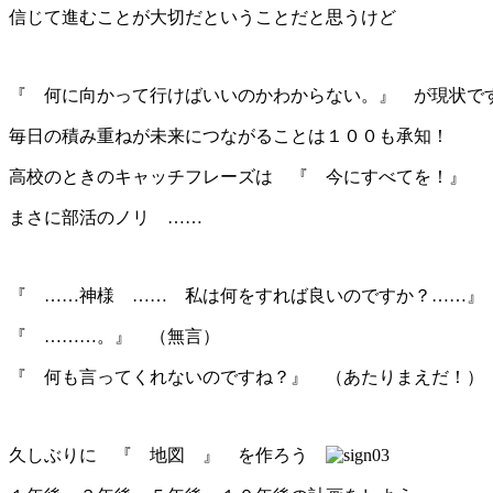
信じて進むことが大切だということだと思うけど
『 何に向かって行けばいいのかわからない。』 が現状で
毎日の積み重ねが未来につながることは１００も承知！
高校のときのキャッチフレーズは 『 今にすべてを！』
まさに部活のノリ ……
『 ……神様 …… 私は何をすれば良いのですか？……』
『 ………。』 （無言）
『 何も言ってくれないのですね？』 （あたりまえだ！）
久しぶりに 『 地図 』 を作ろう