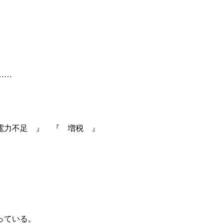
……
電力不足 』 『 増税 』
っている。