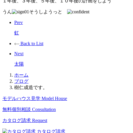
１年後、３年後、５年後、１０年後の計画をしよう
うん
そうしようっと
Prev
虹
Back to List
Next
太陽
ホーム
ブログ
樹仁成造です。
モデルハウス見学
Model House
無料個別相談
Consultation
カタログ請求
Request
カタログ請求