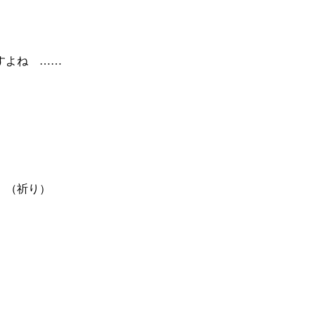
すよね ……
 （祈り）