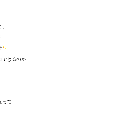
て、
？
す
動できるのか！
。
なって