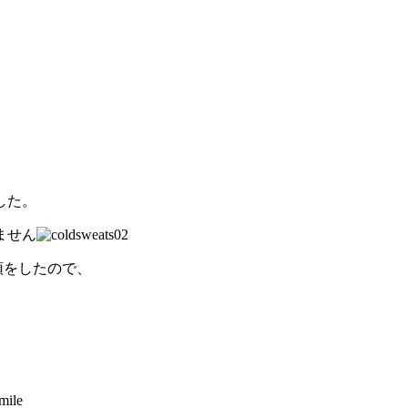
した。
ません
頓をしたので、
、