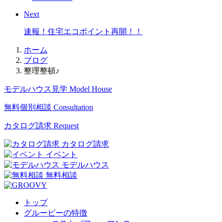
Next
速報！住宅エコポイント再開！！
ホーム
ブログ
整理整頓♪
モデルハウス見学
Model House
無料個別相談
Consultation
カタログ請求
Request
カタログ請求
イベント
モデルハウス
無料相談
トップ
グルービーの特徴