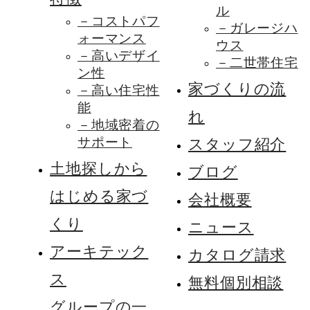
ル
－コストパフ
－ガレージハ
ォーマンス
ウス
－高いデザイ
－二世帯住宅
ン性
家づくりの流
－高い住宅性
能
れ
－地域密着の
サポート
スタッフ紹介
土地探しから
ブログ
はじめる家づ
会社概要
くり
ニュース
アーキテック
カタログ請求
ス
無料個別相談
グループの一