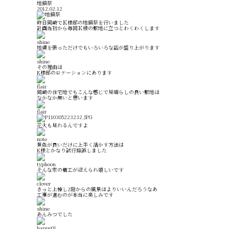
地鎮祭
2012.02.12
昨日岡崎でＫ様邸の地鎮祭を行いました
計画当初から毎回Ｋ様の敷地に立つとわくわくします
地縄を張っただけでもいろいろな話が盛り上がります
その理由は
K様邸のロケーションにあります
岡崎の住宅地でもこんな感じで見晴らしの良い敷地は
なかなか無いと思います
花火も見れるんですよ
景色が良いだけに上手く活かす方法は
K様とかなり試行錯誤しました
そんな家の着工が迎えられ嬉しいです
きっと上棟し2階からの風景はよりいいんだろうなあ
工事が進むのが本当に楽しみです
あんみつでした