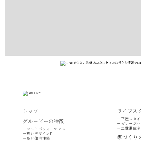
トップ
ライフス
－平屋スタイ
グルービーの特徴
－ガレージハ
－二世帯住宅
－コストパフォーマンス
－高いデザイン性
家づくり
－高い住宅性能