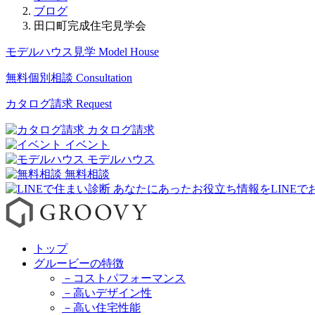
ブログ
田口町完成住宅見学会
モデルハウス見学
Model House
無料個別相談
Consultation
カタログ請求
Request
カタログ請求
イベント
モデルハウス
無料相談
トップ
グルービーの特徴
－コストパフォーマンス
－高いデザイン性
－高い住宅性能