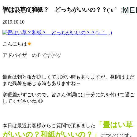
ME
畳はい草？和紙？ どっちがいいの？？(´ε｀；)
2019.10.10
こんにちは
☀
アドバイザーのＦです(^^)/
最近は朝と夜が涼しくて肌寒い時もありますが、昼間はまだ
まだ残暑を感じる時もありますね～
寒暖差がすごいので、皆さん体調には十分に気を付けて過ご
してくださいね
😉
「畳はい草
本日は最近お客様からご質問で頂きました
がいいの？和紙がいいの？」
についてです。