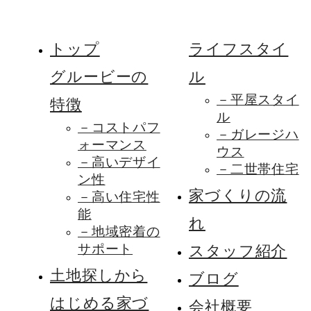
トップ
ライフスタイ
グルービーの
ル
－平屋スタイ
特徴
ル
－コストパフ
－ガレージハ
ォーマンス
ウス
－高いデザイ
－二世帯住宅
ン性
家づくりの流
－高い住宅性
能
れ
－地域密着の
サポート
スタッフ紹介
土地探しから
ブログ
はじめる家づ
会社概要