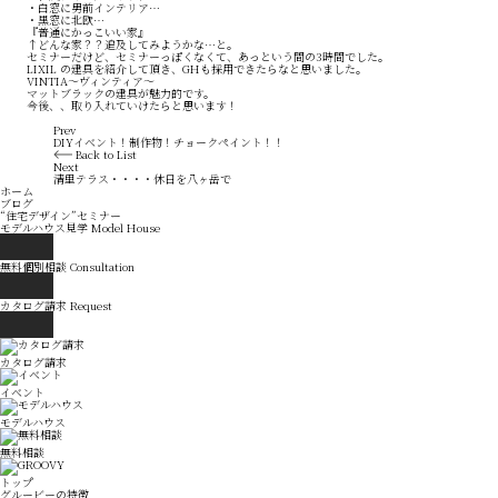
・白窓に男前インテリア…
・黒窓に北欧…
『普通にかっこいい家』
↑どんな家？？追及してみようかな…と。
セミナーだけど、セミナーっぽくなくて、あっという間の3時間でした。
LIXIL の建具を紹介して頂き、GHも採用できたらなと思いました。
VINTIA～ヴィンティア～
マットブラックの建具が魅力的です。
今後、、取り入れていけたらと思います！
Prev
DIYイベント！制作物！チョークペイント！！
Back to List
Next
清里テラス・・・・休日を八ヶ岳で
ホーム
ブログ
“住宅デザイン”セミナー
モデルハウス見学
Model House
無料個別相談
Consultation
カタログ請求
Request
カタログ請求
イベント
モデルハウス
無料相談
トップ
グルービーの特徴