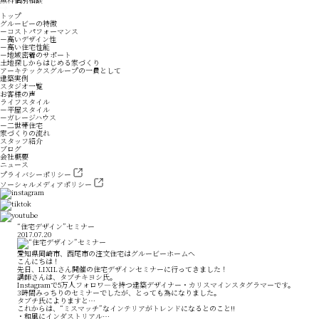
トップ
グルービーの特徴
－コストパフォーマンス
－高いデザイン性
－高い住宅性能
－地域密着のサポート
土地探しからはじめる家づくり
アーキテックスグループの一員として
建築実例
スタジオ一覧
お客様の声
ライフスタイル
－平屋スタイル
－ガレージハウス
－二世帯住宅
家づくりの流れ
スタッフ紹介
ブログ
会社概要
ニュース
プライバシーポリシー
ソーシャルメディアポリシー
“住宅デザイン”セミナー
2017.07.20
愛知県岡崎市、西尾市の注文住宅はグルービーホームへ
こんにちは！
先日、LIXILさん開催の住宅デザインセミナーに行ってきました！
講師さんは、タブチキヨシ氏。
Instagramで5万人フォロワ―を持つ建築デザイナー・カリスマインスタグラマーです。
3時間みっちりのセミナーでしたが、とっても為になりました。
タブチ氏によりますと…
これからは、“ミスマッチ”なインテリアがトレンドになるとのこと!!
・和風にインダストリアル…