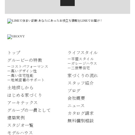
トップ
ライフスタイル
－平屋スタイル
グルービーの特徴
－ガレージハウス
－コストパフォーマンス
－二世帯住宅
－高いデザイン性
家づくりの流れ
－高い住宅性能
－地域密着のサポート
スタッフ紹介
土地探しから
ブログ
はじめる家づくり
会社概要
アーキテックス
ニュース
グループの一員として
カタログ請求
建築実例
無料個別相談
スタジオ一覧
モデルハウス