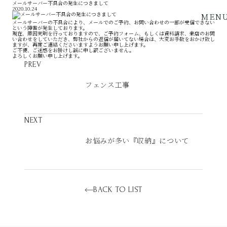
メールサーバー不具合の発生につきまして
2020.10.24
MEN
メールサーバーの不具合により、メールでのご予約、お問い合わせの一部が受信できない
という障害が発生しております。
現在、原因究明を行っておりますので、ご予約フォーム、もしくは資料請求、来店のお問
い合わせをしていただき、弊社からの返信が届いてない場合は、大変お手数をおかけ致し
ますが、再度ご連絡くださいますようお願い申し上げます。
ご不便、ご迷惑をお掛けし誠に申し訳ございません。
よろしくお願い申し上げます。
PREV
フェンス工事
NEXT
お悩みが多い『収納』について
BACK TO LIST