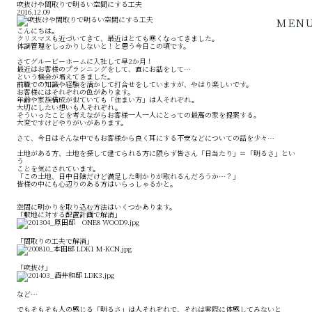
吹抜けや間取りで明るい空間にする工夫
2016.12.09
MEN
こんにちは。
クリスマスも近づいてきて、最近はとても寒くなってきました。
体調管理をしっかりしないと！と思う今日この頃です。
さてグルービーホームに入社して早2か月！
最近はお客様のプランニングをして、直にお話をして…
という機会が増えてきました。
前職での知識や経験を活かして打合せをしていますが、やはり楽しいです。
お客様にはそれぞれの色があります。
年齢や家族構成が似ていても「住まい方」は人それぞれ。
大切にしたい想いも人それぞれ。
そういったことを考えながらお客様一人一人にとっての最高の家を提案する。
大変ですけどやりがいがあります。
さて、今日はそんな中でもお客様から良く耳にする不安などについての話を少々…
土地がある方、土地を探して建てられる方に限らず皆さん「日当たり」＝「明るさ」とい
う
ことを気にされています。
「この土地、日中日陰だけど満足した明かりが取れるんだろうか…？」
皆様の中にも心辺りのある方はいらっしゃるかと。
空間に明かりを取り込む方法はいくつかあります。
「敷地に対する配置計画で解消」
「間取りの工夫で解消」
「吹抜け」
など…
でもそもそも人の感じる「明るさ」は人それぞれで、それは実際に体感してみないと