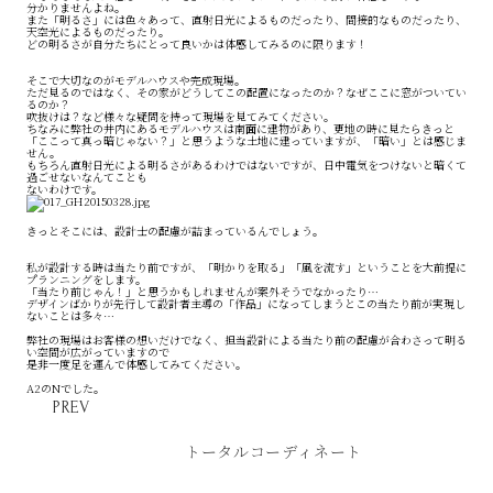
分かりませんよね。
また「明るさ」には色々あって、直射日光によるものだったり、間接的なものだったり、
天空光によるものだったり。
どの明るさが自分たちにとって良いかは体感してみるのに限ります！
そこで大切なのがモデルハウスや完成現場。
ただ見るのではなく、その家がどうしてこの配置になったのか？なぜここに窓がついてい
るのか？
吹抜けは？など様々な疑問を持って現場を見てみてください。
ちなみに弊社の井内にあるモデルハウスは南面に建物があり、更地の時に見たらきっと
「ここって真っ暗じゃない？」と思うような土地に建っていますが、「暗い」とは感じま
せん。
もちろん直射日光による明るさがあるわけではないですが、日中電気をつけないと暗くて
過ごせないなんてことも
ないわけです。
きっとそこには、設計士の配慮が詰まっているんでしょう。
私が設計する時は当たり前ですが、「明かりを取る」「風を流す」ということを大前提に
プランニングをします。
「当たり前じゃん！」と思うかもしれませんが案外そうでなかったり…
デザインばかりが先行して設計者主導の「作品」になってしまうとこの当たり前が実現し
ないことは多々…
弊社の現場はお客様の想いだけでなく、担当設計による当たり前の配慮が合わさって明る
い空間が広がっていますので
是非一度足を運んで体感してみてください。
A2のNでした。
PREV
トータルコーディネート